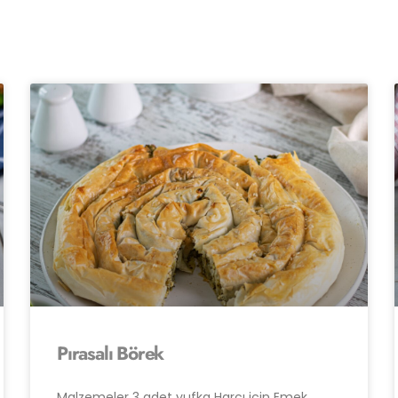
Pırasalı Börek
Malzemeler 3 adet yufka Harcı için Emek