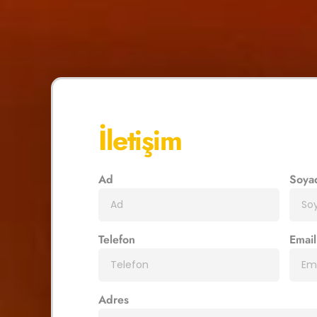
İletişim
Ad
Soya
Telefon
Email
Adres