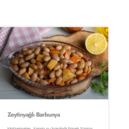
Zeytinyağlı Barbunya
Malzemeler Yarım su bardağı Emek Sızma