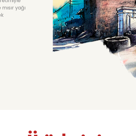
retimiyle
 mısır yağı
ek