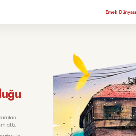
Emek Dünyası
luğu
kurulan
m attı.