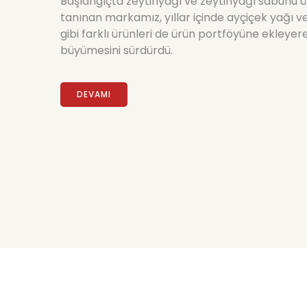
Başlangıçta zeytinyağı ve zeytinyağı sabunu ü
tanınan markamız, yıllar içinde ayçiçek yağı ve
gibi farklı ürünleri de ürün portföyüne ekleyer
büyümesini sürdürdü.
DEVAMI