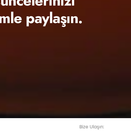
üncelerinizi
imle paylaşın.
Bize Ulaşın: