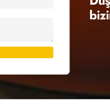
Düş
biz