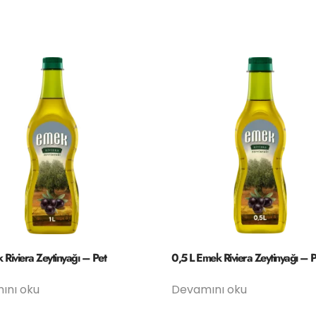
 Riviera Zeytinyağı – Pet
0,5 L Emek Riviera Zeytinyağı – P
ını oku
Devamını oku