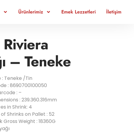
Ürünlerimiz
Emek Lezzetleri
İletişim
 Riviera
ğı – Teneke
 : Teneke /Tin
ode : 8690700100050
arcode : –
mensions : 239.360.316mm
es in Shrink: 4
of Shrinks on Pallet : 52
ink Gross Weight : 18360G
nyağı