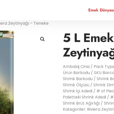
Emek Dünyası
iera Zeytinyağı – Teneke
5 L Emek
Zeytinya
Ambalaj Cinsi / Pack Type
Ürün Barkodu / SKU Barc
Shrink Barkodu / Shrink B
Shrink Ölçüsü / Shrink Di
Shrink İçi Adedi / # of Piec
Paletteki Shrink Adedi / # 
Shrink Brüt Ağırlığı / Shr
Kategoriler:
Riviera Zeyti