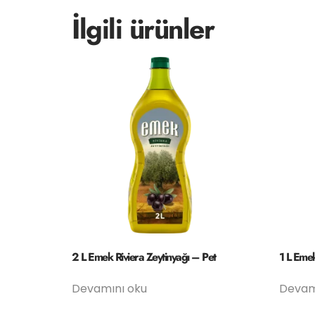
İlgili ürünler
2 L Emek Riviera Zeytinyağı – Pet
1 L Emek
Devamını oku
Devam